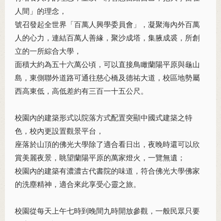
人間」的理念，
號召發起全世界「百萬人興學委員會」，凝聚海內外百萬
人的心力，連結百萬人善緣，聚沙成塔，集腋成裘，所創
立的一所綜合大學，
面積大約為五十六萬公頃，可以直接鳥瞰蘭陽平原與龜山
島，東側聯外道路可通往慈心橋及德祐大道，校區地勢屬
西高東低，高低差約有三百一十五公尺。
校園內的建築形式以院落方式配置突顯中國式建築之特
色，校內更設置觀景平台，
座落於山頂的佛光大學除了適合看日出，夜晚時還可以欣
賞美麗夜景，眺望蘭陽平原的萬家燈火，一覽無遺；
校園內的建築有濃濃古代書院的味道，符合佛光大學佛家
的洗塵精神，適合來此享受心靈之旅。
校園從每天上午七時到晚間九時開放參觀，一般民眾只要