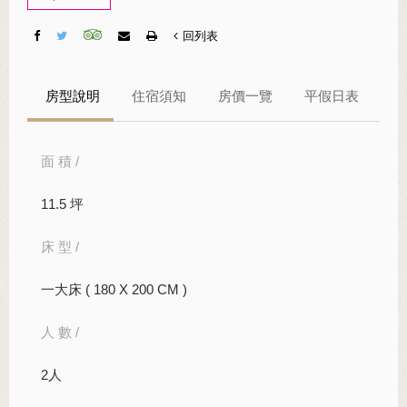
回列表
房型說明
住宿須知
房價一覽
平假日表
面 積 /
11.5 坪
床 型 /
一大床 ( 180 X 200 CM )
人 數 /
2人