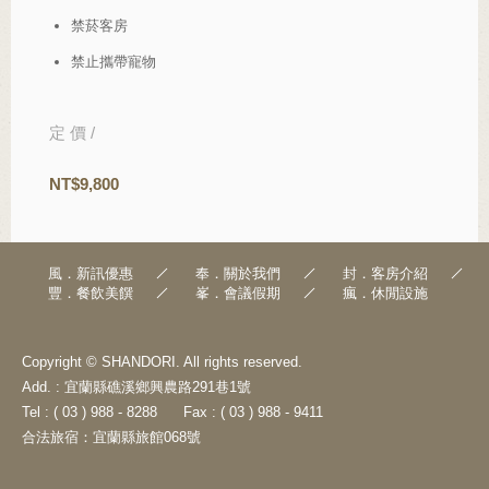
禁菸客房
禁止攜帶寵物
定 價 /
NT$9,800
風．新訊優惠
奉．關於我們
封．客房介紹
豐．餐飲美饌
峯．會議假期
瘋．休閒設施
Copyright © SHANDORI. All rights reserved.
Add. : 宜蘭縣礁溪鄉興農路291巷1號
Tel : ( 03 ) 988 - 8288
Fax : ( 03 ) 988 - 9411
合法旅宿：宜蘭縣旅館068號