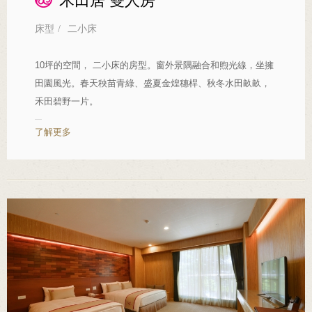
禾田居 雙人房
床型
/
二小床
10坪的空間， 二小床的房型。窗外景隅融合和煦光線，坐擁
田園風光。春天秧苗青綠、盛夏金煌穗桿、秋冬水田畝畝，
禾田碧野一片。
了解更多