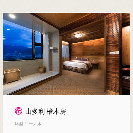
山多利 檜木房
床型
/
一大床