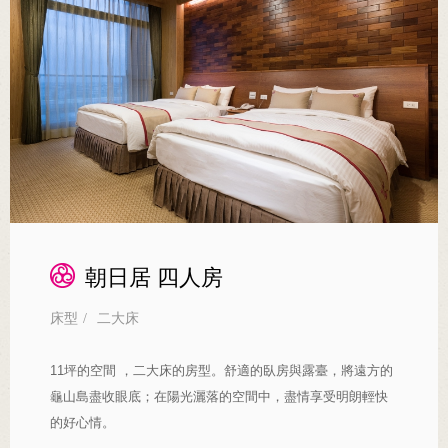
朝日居 四人房
床型
/
二大床
11坪的空間 ，二大床的房型。舒適的臥房與露臺，將遠方的
龜山島盡收眼底；在陽光灑落的空間中，盡情享受明朗輕快
的好心情。